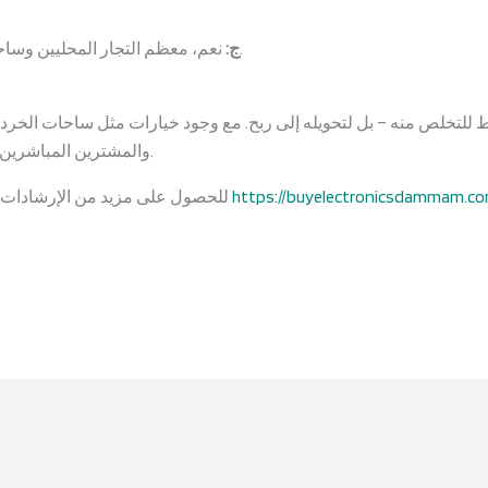
نعم، معظم التجار المحليين وساحات الخردة يقدمون خدمة الاستلام المجاني.
ج:
 للتخلص منه – بل لتحويله إلى ربح. مع وجود خيارات مثل ساحات الخردة
والمشترين المباشرين، يمكنك الحصول على أفضل صفقة بسهولة.
https://buyelectronicsdammam.co
للحصول على مزيد من الإرشادات ال