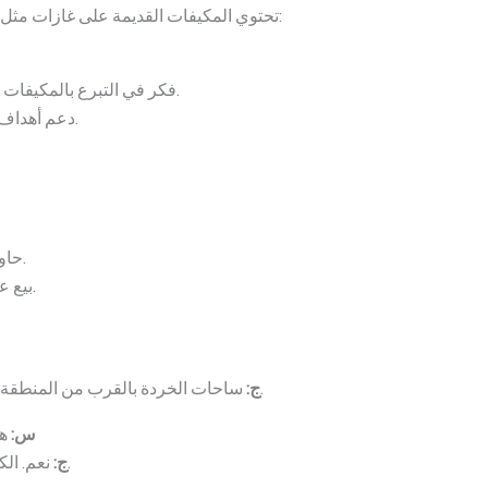
تحتوي المكيفات القديمة على غازات مثل الفريون التي يجب التعامل معها بشكل آمن:
فكر في التبرع بالمكيفات التي لا تزال تعمل للجمعيات الخيرية.
دعم أهداف رؤية السعودية 2030 لإعادة التدوير.
✅ حاول البيع قبل موسم الصيف لزيادة الطلب.
✅ بيع عدة وحدات معاً للحصول على سعر أفضل.
ساحات الخردة بالقرب من المنطقة الصناعية أو سوق الخردة بين الخبر والدمام.
ج:
س:
هل
نعم. الكمبروسرات وملفات النحاس لها قيمة عالية.
ج: