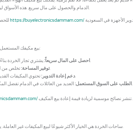
الدمام والحصول على مال سريع. هذه الأسواق ليست مربحة فقط، بل هي صديقة للبيئة أيضًا.
معلومات مفصلة عن إعادة بيع وإعادة تدوير الأجهزة في السعودية
https://buyelectronicsdammam.com/
للحصو
بيع مكيفك المستعمل أو الخردة في الدمام خيار ذكي لعدة أسباب:
يشتري تجار الخردة بناءً على وزن المعدن وحالة المكيف.
احصل على المال سريعاً:
تخلص من الأجهزة الكبيرة التي لا تستخدمها.
توفير المساحة:
تحتوي المكيفات القديمة على النحاس والألمنيوم القيم.
دعم إعادة التدوير:
العديد من العائلات في الدمام تفضل المكيفات المستعملة لأنها أقل تكلفة.
الطلب على السوق المستعمل:
تنشر نصائح موسمية لزيادة قيمة إعادة بيع المكيف.
ronicsdammam.com/
ساحات الخردة هي الخيار الأكثر شيوعًا لبيع المكيفات غير العاملة. يشترون النحاس، الألمنيوم، والكمبروسرات.