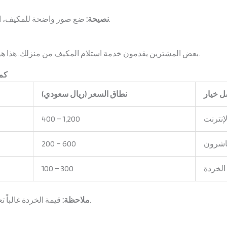
ضع صور واضحة للمكيف، اذكر الماركة/الموديل، وحالة الجهاز بدقة.
نصيحة:
بعض المشترين يقدمون خدمة استلام المكيف من منزلك. هذا هو الحل الأسرع والأكثر راحة إذا كنت مشغولاً.
كم 
ل خيار
نطاق السعر (ريال سعودي)
إنترنت
400 – 1,200
باشرون
200 – 600
الخردة
100 – 300
قيمة الخردة غالباً تعتمد على كمية النحاس داخل الكمبروسر.
ملاحظة: