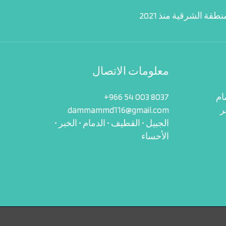
معلومات الاتصال
ام
+966 54 003 8037‬
ر
dammammd116@gmail.com
الجبيل • القطيف • الدمام • الخبر •