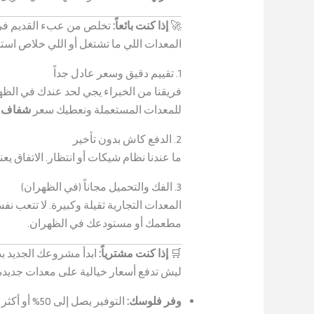
🚀
إذا كنت بائعاً:
تخلص من عبء القديم في
المعدات اللي ما تشتغل أو اللي خلاص استبد
1. تقييم دقيق وسعر عادل جداً
فريقنا من الخبراء يجي لحد عندك في الظهر
للمعدات المستعملة ونعطيك سعر
شفاف 
2. الدفع كاش بدون تأخير
ما عندنا نظام شيكات أو انتظار. الاتفاق يع
3. الفك والتحميل مجاناً (في الظهران)
المعدات التجارية ثقيلة وكبيرة. لا تتعب 
مطعمك أو مستودعك في الظهران.
🛒
إذا كنت مشترياً:
ابدأ مشروعك الجديد بذ
ليش تدفع أسعار خيالية على معدات جديد
وفر فلوسك:
التوفير يصل إلى 50% أو أكثر مقارنة بشراء نفس المعدات جديدة. هذه الفلوس تقدر تستخدمها في التسويق أو الإيجار.