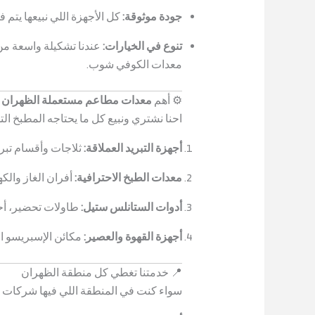
جودة موثوقة:
كل الأجهزة اللي نبيعها يتم 
تنوع في الخيارات:
عندنا تشكيلة واسعة من 
معدات الكوفي شوب.
⚙️ أهم
معدات مطاعم مستعملة الظهران
ا
احنا نشتري ونبيع كل ما يحتاجه المطبخ التج
أجهزة التبريد العملاقة:
ثلاجات وأقسام تبري
معدات الطبخ الاحترافية:
أفران الغاز والكهرباء، شوايات
أدوات الستانلس ستيل:
طاولات تحضير، أح
أجهزة القهوة والعصير:
مكائن الإسبريسو ا
📍 خدمتنا تغطي كل منطقة الظهران
سواء كنت في المنطقة اللي فيها شركات كبي