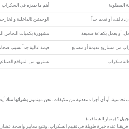
ة المطلوبة
أهم ما يميزه في السكراب
، تالف، أو قديم جداً
الوحدتين (الداخلية والخارجية
مل، أو يعمل بكفاءة ضعيفة
مشهورة بكميات النحاس المل
ب من مشاريع قديمة أو مصانع
قيمة عالية جداً بسبب ضخام
الة سكراب
نشتريها من المواقع الصناعية
يب نحاسية، أو أي أجزاء معدنية من مكيفات، نحن مهتمون
بشرائها منك
أيضا
جبيل
؟ (معيار الشفافية)
. فريقنا عنده خبرة طويلة في تقييم السكراب، ونتبع معايير واضحة عشان