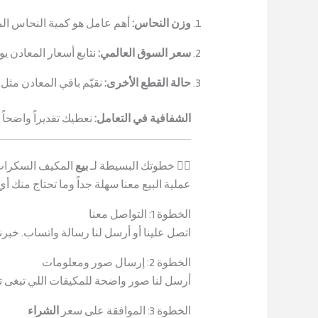
وزن النحاس:
أهم عامل هو كمية النحاس المو
سعر السوق العالمي:
نتابع أسعار المعادن يو
حالة القطع الأخرى:
نقيّم باقي المعادن مثل ا
الشفافية في التعامل:
نعطيك تقديراً واضحاً
🏃‍♂️ خطوتك البسيطة لـ
بيع
المكيف السكراب 
عملية البيع معنا سهلة جداً وما تحتاج منك أي
الخطوة 1: التواصل معنا
اتصل علينا أو أرسل لنا رسالة واتساب. خبرن
الخطوة 2: إرسال صور ومعلومات
أرسل لنا صور واضحة للمكيفات اللي تبغى تب
الخطوة 3: الموافقة على سعر
الشراء