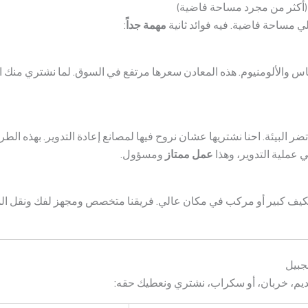
(أكثر من مجرد مساحة فاضية)
ي مساحة فاضية. فيه فوائد ثانية
مهمة جداً
:
حاس والألومنيوم. هذه المعادن سعرها مرتفع في السوق. لما نشتري منك 
ر البيئة. احنا نشتريها عشان نروح فيها لمصانع إعادة التدوير. بهذه الط
ي عملية التدوير، وهذا
عمل ممتاز
ومسؤول.
لمكيف كبير أو مركب في مكان عالي. فريقنا متخصص ومجهز لفك ونقل ا
جبيل
 قديم، خربان، أو سكراب، نشتري ونعطيك حقه: