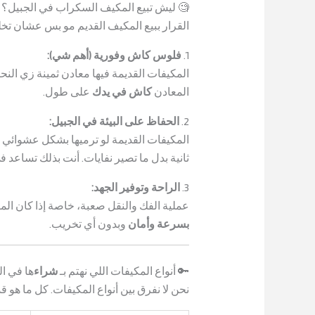
🧐 ليش تبيع المكيف السكراب في الجبيل؟ 
القرار ببيع المكيف القديم مو بس عشان تخل
1.
فلوس كاش وفورية (أهم شي):
المكيفات القديمة فيها معادن ثمينة زي الن
المعادن
كاش في يدك
على طول.
2.
الحفاظ على البيئة في الجبيل:
المكيفات القديمة لو ترميها بشكل عشوائي تض
ثانية بدل ما تصير نفايات. أنت بذلك تساعد ف
3.
الراحة وتوفير الجهد:
عملية الفك والنقل صعبة، خاصة إذا كان ا
بسرعة وأمان
وبدون أي تخريب.
🔑 أنواع المكيفات اللي نهتم بـ
شراء
ها في ال
نحن لا نفرق بين أنواع المكيفات. كل ما هو