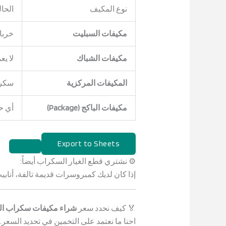
نوع المكيف
الحال
مكيفات السبليت
خربان
مكيفات الشباك
لا يع
المكيفات المركزية
سكرا
مكيفات الباكج (Package)
أي ح
Export to Sheets
⚙️ نشتري قطع الغيار السكراب أيضاً:
إذا كان لديك كمبروسرات قديمة تالفة، أناب
🏅 كيف نحدد سعر
شراء مكيفات سكراب ال
احنا ما نعتمد على التخمين في تحديد السعر