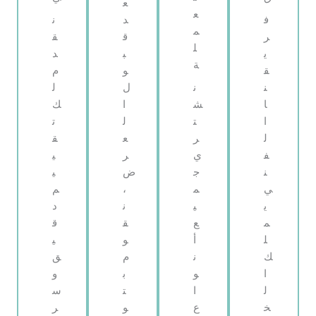
ع
ع
ف
د
ن
م
ر
ق
ق
ل
ي
ب
د
ة
ق
و
م
ن
ن
ل
ل
ا
ش
ا
ك
ا
ت
ل
ت
ل
ر
ع
ق
ف
ي
ر
ي
ن
ج
ض
ي
ي
م
،
م
ي
ي
ن
د
م
ع
ق
ق
ل
أ
و
ي
ك
ن
م
ق
ا
و
ب
و
ل
ا
ت
س
خ
ع
و
ر