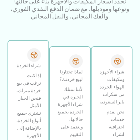
نحدد أسعار المكيفات والأجهزة بناءً على حالتها
ونوعها وموديلها، مع ضمان الدفع النقدي الفوري،
والفك المجاني، والنقل المجاني.
شراء الخردة
شراء الأجهزة
لماذا تختارنا
إذا كنت
ومكيفات
لبيع خردتك؟
ترغب في بيع
الهواء الخردة
لأننا نمتلك
خردة منزلك،
من سكراب
الخبرة في
فنحن الخيار
باير السعودية
شراء الأجهزة
الأمثل.
نحن نقدم
الخردة بجميع
نشتري جميع
خدمات
حالاتها،
أنواع الخردة،
احترافية
ونعتمد على
بالإضافة إلى
لشراء
التقييم
الأجهزة