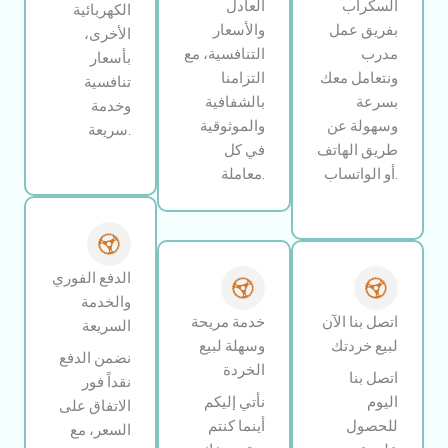
السكراب
العادل
الكهربائية
بفريق عمل
والأسعار
الأخرى،
مدرب
التنافسية، مع
بأسعار
ونتعامل معك
التزامنا
تنافسية
بسرعة
بالشفافية
وخدمة
وسهولة عن
والموثوقية
سريعة.
طريق الهاتف
في كل
أو الواتساب.
معاملة.
الدفع الفوري
والخدمة
اتصل بنا الآن
خدمة مريحة
السريعة
لبيع خردتك
وسهلة لبيع
نضمن الدفع
الخردة
اتصل بنا
نقداً فور
اليوم
نأتي إليكم
الاتفاق على
للحصول
أينما كنتم
السعر، مع