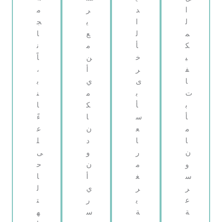
ا
د
ر
م
ل
ا
ي
ج
م
ل
ع
ا
ك
أ
م
ن
ي
خ
ن
اً
ف
ر
أ
،
ا
ى
ي
ب
ت
ب
م
ن
ب
أ
ك
ا
أ
س
ا
ءً
م
ع
ن
ع
ا
ا
د
ل
ن
ر
و
ى
و
م
ن
ح
س
غ
أ
ا
ر
ر
ي
ل
ع
ي
ر
ت
ة
ة
س
ه