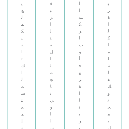
ب
ا
ف
ي
ر
ل
ي
ع
ة
س
ر
ل
ا
ك
ا
م
ل
ر
ل
ك
ك
ا
ن
ي
ا
ب
ق
ف
م
و
ل
ا
ل
أ
ا
ت
ة
ج
ل
ك
ل
ه
م
ا
ف
ز
ج
ل
ك
ة
ا
م
و
ا
ن
س
ت
ل
ي
ت
ح
ت
و
ع
م
ب
ا
م
ي
ر
ل
ل
ل
ي
س
ة