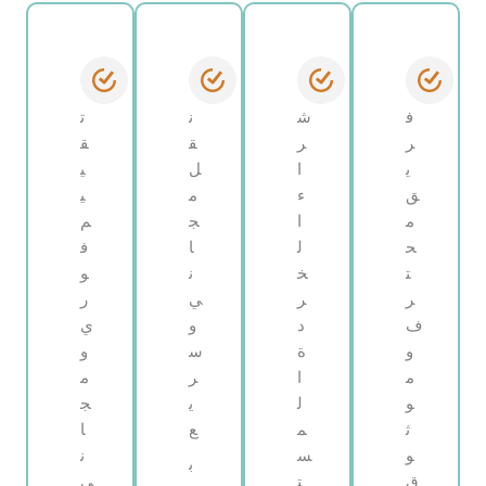
ف
ش
ن
ت
ر
ر
ق
ق
ي
ا
ل
ي
ق
ء
م
ي
م
ا
ج
م
ح
ل
ا
ف
ت
خ
ن
و
ر
ر
ي
ر
ف
د
و
ي
و
ة
س
و
م
ا
ر
م
و
ل
ي
ج
ث
م
ع
ا
و
س
ن
ب
ق
ت
ي