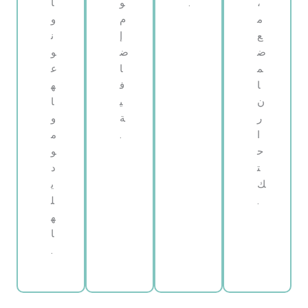
،
.
و
ا
م
م
و
ع
إ
ن
ض
ض
و
م
ا
ع
ا
ف
ه
ن
ي
ا
ر
ة
و
ا
.
م
ح
و
ت
د
ك
ي
.
ل
ه
ا
.