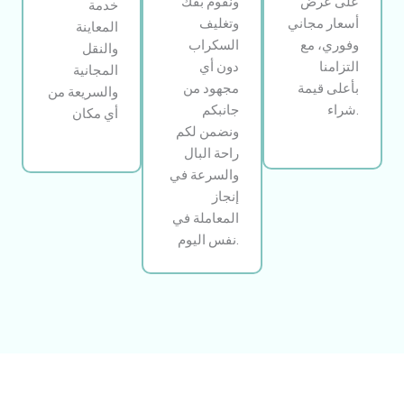
على عرض
ونقوم بفك
خدمة
أسعار مجاني
وتغليف
المعاينة
وفوري، مع
السكراب
والنقل
التزامنا
دون أي
المجانية
بأعلى قيمة
مجهود من
والسريعة من
شراء.
جانبكم
أي مكان
ونضمن لكم
راحة البال
والسرعة في
إنجاز
المعاملة في
نفس اليوم.