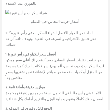
الفوري عند الاستلام.
أسعار-خردة-النحاس-في-الدمام
✨ لماذا نحن الخيار الأفضل لشراء السكراب في رأس تنورة؟
نحن نتميز بالاحترافية والسرعة في التنفيذ، ونهدف دائماً لراحة
عملائنا:
أفضل سعر للكيلو في رأس تنورة
1.
نحن نراقب تقلبات أسعار المعادن يومياً لنقدم لك
أعلى سعر
ممكن
لبيع السكراب (حديد، نحاس، ألمنيوم). سواء كانت لديك كمية بسيطة
من المنزل أو كميات ضخمة من مواقع الإنشاء، فنحن نشتريها بسعر
منافس جداً.
موازين دقيقة وأمانة تامة
2.
الأمانة هي رأس مالنا في التعامل. نستخدم موازين دقيقة ومعتمدة
لضمان حقك كاملاً، ونقوم بعملية الوزن والتقييم أمامك بكل شفافية.
الدفع كاش وفوري في الموقع
3.