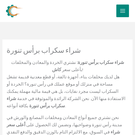
Skip
to
content
شراء سكراب برأس تنورة
شراء سكراب برأس تنورة:
نشتري الخردة والمعادن والمخلفات
!
بأعلى سعر
كاش
هل لديك مخلفات بناء، أجهزة تالفة، أو قطع معدنية قديمة تشغل
مساحة في منزلك أو موقع عملك في رأس تنورة؟ الخردة أو
السكراب ليست مجرد نفايات، بل هي قيمة مالية مهملة يمكنك
الاستفادة منها الآن. نحن الشركة الرائدة والموثوقة في خدمة
شراء
بكافة أنواعه.
سكراب برأس تنورة
نحن نشتري جميع أنواع المعادن ومخلفات المصانع والورش في
مدينة رأس تنورة وضواحيها، ونضمن لك الحصول على
أعلى سعر
شراء
في السوق، مع الالتزام التام بالوزن الدقيق والدفع النقدي